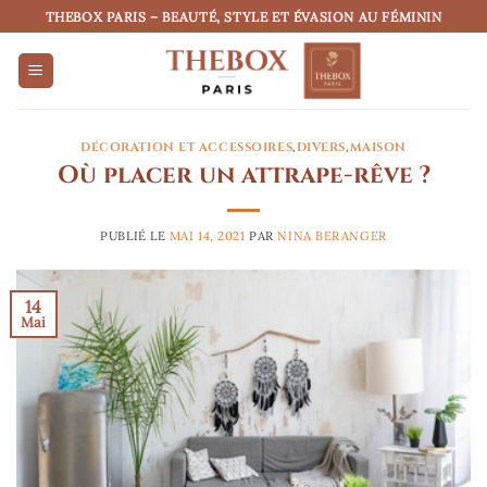
Passer
THEBOX PARIS – BEAUTÉ, STYLE ET ÉVASION AU FÉMININ
au
contenu
DÉCORATION ET ACCESSOIRES
,
DIVERS
,
MAISON
Où placer un attrape-rêve ?
PUBLIÉ LE
MAI 14, 2021
PAR
NINA BERANGER
14
Mai