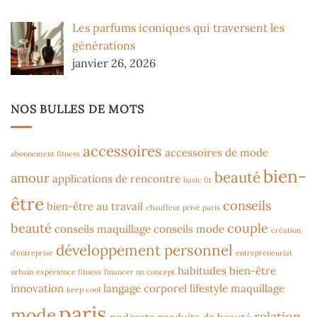
Les parfums iconiques qui traversent les
générations
janvier 26, 2026
NOS BULLES DE MOTS
accessoires
accessoires de mode
abonnement fitness
bien-
beauté
amour
applications de rencontre
basic fit
être
conseils
bien-être au travail
chauffeur privé paris
beauté
couple
conseils maquillage
conseils mode
création
développement personnel
d'entreprise
entrepreneuriat
habitudes bien-être
urbain
expérience fitness
financer un concept
innovation
langage corporel
lifestyle
maquillage
keep cool
paris
mode
relation