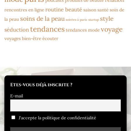
podcasts
produits de beauté
routine beauté
rencontres en ligne
saison
santé
soin de
soins de la peau
style
la peau
soirées à paris
startup
tendances
voyage
séduction
tendances mode
voyages bien-être
écouter
Etes-vous déjà inscrite ?
E-mail
J'accepte la politique de confidentialité