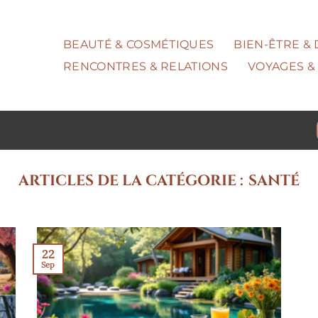
BEAUTÉ & COSMÉTIQUES
BIEN-ÊTRE &
RENCONTRES & RELATIONS
VOYAGES & 
SANTÉ
22
Sep