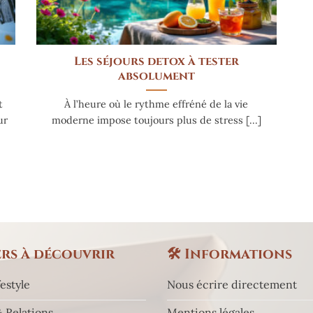
Les séjours detox à tester
absolument
t
À l’heure où le rythme effréné de la vie
ur
moderne impose toujours plus de stress [...]
rs à découvrir
🛠️
Informations
estyle
Nous écrire directement
 Relations
Mentions légales