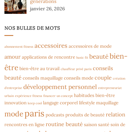
générations
janvier 26, 2026
NOS BULLES DE MOTS
accessoires
accessoires de mode
abonnement fitness
bien-
beauté
amour
applications de rencontre
basic fit
être
conseils
bien-être au travail
chauffeur privé paris
beauté
couple
conseils maquillage
conseils mode
création
développement personnel
d'entreprise
entrepreneuriat
habitudes bien-être
urbain
expérience fitness
financer un concept
innovation
langage corporel
lifestyle
maquillage
keep cool
paris
mode
relation
podcasts
produits de beauté
routine beauté
rencontres en ligne
saison
santé
soin de