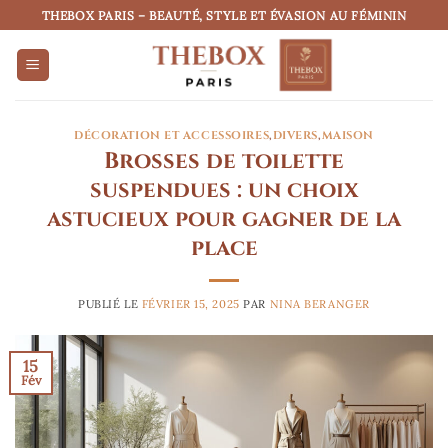
Passer
THEBOX PARIS – BEAUTÉ, STYLE ET ÉVASION AU FÉMININ
au
contenu
DÉCORATION ET ACCESSOIRES
,
DIVERS
,
MAISON
Brosses de toilette
suspendues : un choix
astucieux pour gagner de la
place
PUBLIÉ LE
FÉVRIER 15, 2025
PAR
NINA BERANGER
15
Fév