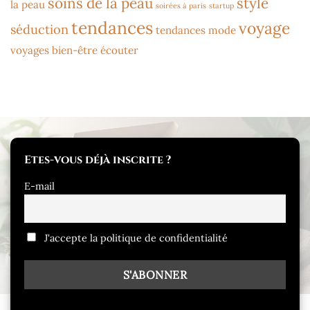
soins de la peau
style
la peau
soirées à paris
startup
tendances
voyage
séduction
tendances mode
voyages bien-être
écouter
Etes-vous déjà inscrite ?
E-mail
J'accepte la politique de confidentialité