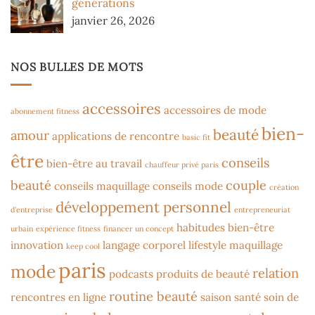
générations
janvier 26, 2026
NOS BULLES DE MOTS
accessoires
accessoires de mode
abonnement fitness
bien-
beauté
amour
applications de rencontre
basic fit
être
conseils
bien-être au travail
chauffeur privé paris
beauté
couple
conseils maquillage
conseils mode
création
développement personnel
d'entreprise
entrepreneuriat
habitudes bien-être
urbain
expérience fitness
financer un concept
innovation
langage corporel
lifestyle
maquillage
keep cool
paris
mode
relation
podcasts
produits de beauté
routine beauté
rencontres en ligne
saison
santé
soin de