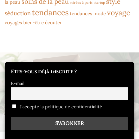
soins de la peau
style
la peau
soirées à paris
startup
tendances
voyage
séduction
tendances mode
voyages bien-être
écouter
Etes-vous déjà inscrite ?
E-mail
J'accepte la politique de confidentialité