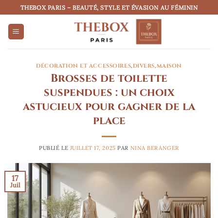
Passer
THEBOX PARIS – BEAUTÉ, STYLE ET ÉVASION AU FÉMININ
au
contenu
DÉCORATION ET ACCESSOIRES
,
DIVERS
,
MAISON
Brosses de toilette
suspendues : un choix
astucieux pour gagner de la
place
PUBLIÉ LE
JUILLET 17, 2025
PAR
NINA BERANGER
17
Juil