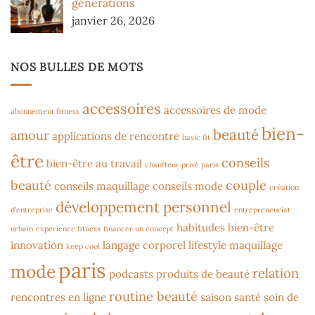
générations
janvier 26, 2026
NOS BULLES DE MOTS
accessoires
accessoires de mode
abonnement fitness
bien-
beauté
amour
applications de rencontre
basic fit
être
conseils
bien-être au travail
chauffeur privé paris
beauté
couple
conseils maquillage
conseils mode
création
développement personnel
d'entreprise
entrepreneuriat
habitudes bien-être
urbain
expérience fitness
financer un concept
innovation
langage corporel
lifestyle
maquillage
keep cool
paris
mode
relation
podcasts
produits de beauté
routine beauté
rencontres en ligne
saison
santé
soin de