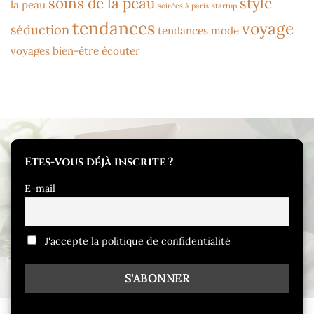
soins de la peau
style
la peau
soirées à paris
startup
tendances
voyage
séduction
tendances mode
voyages bien-être
écouter
Etes-vous déjà inscrite ?
E-mail
J'accepte la politique de confidentialité