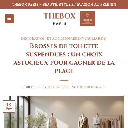
Passer
THEBOX PARIS – BEAUTÉ, STYLE ET ÉVASION AU FÉMININ
au
contenu
DÉCORATION ET ACCESSOIRES
,
DIVERS
,
MAISON
Brosses de toilette
suspendues : un choix
astucieux pour gagner de la
place
PUBLIÉ LE
FÉVRIER 18, 2025
PAR
NINA BERANGER
18
Fév