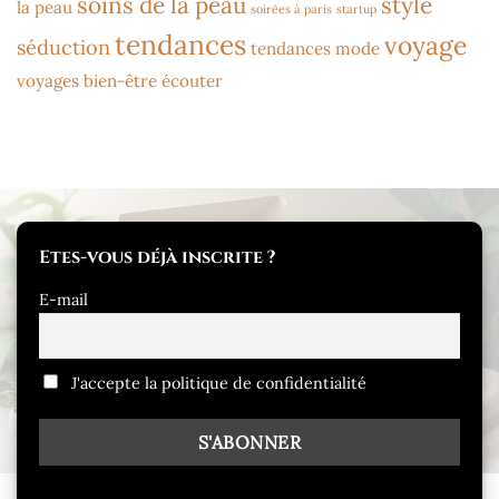
soins de la peau
style
la peau
soirées à paris
startup
tendances
voyage
séduction
tendances mode
voyages bien-être
écouter
Etes-vous déjà inscrite ?
E-mail
J'accepte la politique de confidentialité