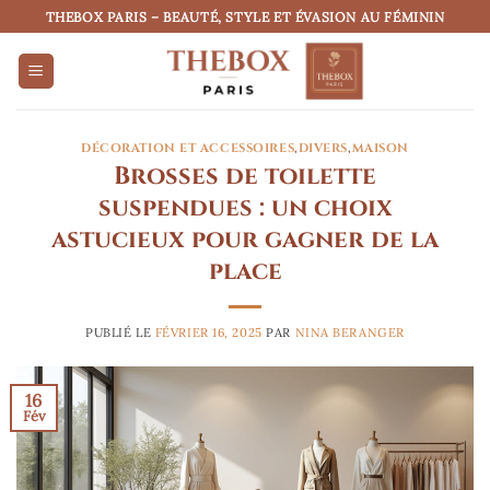
Passer
THEBOX PARIS – BEAUTÉ, STYLE ET ÉVASION AU FÉMININ
au
contenu
DÉCORATION ET ACCESSOIRES
,
DIVERS
,
MAISON
Brosses de toilette
suspendues : un choix
astucieux pour gagner de la
place
PUBLIÉ LE
FÉVRIER 16, 2025
PAR
NINA BERANGER
16
Fév