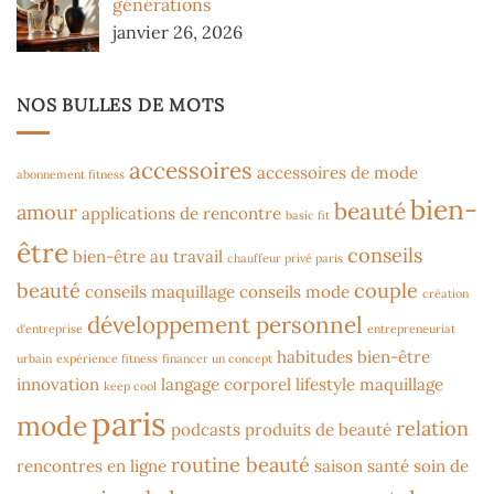
générations
janvier 26, 2026
NOS BULLES DE MOTS
accessoires
accessoires de mode
abonnement fitness
bien-
beauté
amour
applications de rencontre
basic fit
être
conseils
bien-être au travail
chauffeur privé paris
beauté
couple
conseils maquillage
conseils mode
création
développement personnel
d'entreprise
entrepreneuriat
habitudes bien-être
urbain
expérience fitness
financer un concept
innovation
langage corporel
lifestyle
maquillage
keep cool
paris
mode
relation
podcasts
produits de beauté
routine beauté
rencontres en ligne
saison
santé
soin de