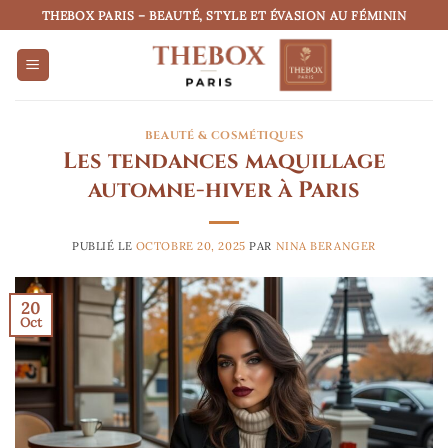
Passer
THEBOX PARIS – BEAUTÉ, STYLE ET ÉVASION AU FÉMININ
au
contenu
BEAUTÉ & COSMÉTIQUES
Les tendances maquillage
automne-hiver à Paris
PUBLIÉ LE
OCTOBRE 20, 2025
PAR
NINA BERANGER
20
Oct