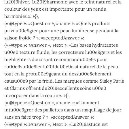
lu2019hiver. Lu2019harmonie avec le teint naturel et la
couleur des yeux est importante pour un rendu
harmonieux. »}},
{« @type »: »Question », »name »: »Quels produits
privilu00e9gier pour une peau lumineuse pendant la
saison froide ? », »acceptedAnswer »:
{« @type »: »Answer », »text »: »Les bases hydratantes
u00e0 texture fluide, les correcteurs lu00e9gers et les
highlighters doux sont recommandu00e9s pour
ru00e9vu00e9ler lu2019u00e9clat naturel de la peau
tout en la protu00e9geant du dessu00e8chement
causu00e9 par le froid. Les marques comme Sisley Paris
et Clarins offrent du2019excellents soins u00e0
incorporer dans la routine. »}},
{« @type »: »Question », »name »: »Comment
intu00e9grer des paillettes dans un maquillage de jour
sans en faire trop ? », »acceptedAnswer »:
{« @type »: »Answer », »text »: »Lu2019astuce est