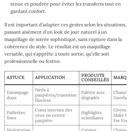
tenue et poudrée pour éviter les transferts tout en
gardant confort.
Il est important d’adapter ces gestes selon les situations,
passant aisément d’un look de jour naturel à un
maquillage de soirée sophistiqué, sans rupture dans la
cohérence de style. Le résultat est un maquillage
versatile, qui s’apprête à toute sortie, qu’elle soit
professionnelle ou festive.
PRODUITS
ASTUCE
APPLICATION
MARQU
CONSEILLÉS
Fards à
Estompage
Palette avec
Chanel,
paupières/transition
doux
dégradés
Guerlain
flawless
Coins internes des
Givenchy
Paillettes
Highlights
yeux ou centre
Make U
fines
scintillants
paupière
For Ever
Hydratation
Crèmes
Clarins,