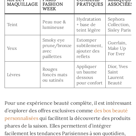
MAQUILLAGE
FASHION
PRATIQUES
ASSOCIÉES
WEEK
Hydratation
Sephora
Peau nue &
Teint
+ base de
Collection,
lumineuse
teint légère
Sisley Paris
Smoky eye
Estomper
Guerlain,
prune/bronze
subtilement,
Yeux
Make Up
avec
ajouter des
For Ever
paillettes
reflets
Appliquer
Dior, Yves
Rouges
un baume
Saint
Lèvres
foncés mats
dessous
Laurent
ou satinés
pour confort
Beauté
Pour une expérience beauté complète, il est intéressant
d’explorer des offres exclusives comme
des box beauté
personnalisées
qui facilitent la découverte des produits
phares de la saison. Elles permettent d’intégrer
facilement les tendances Parisiennes à son quotidien,