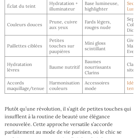
Hydratation +
Base lumineuse,
Secre
Éclat du teint
illuminateur
highlighter
Lumi
Seph
Prune, cuivre
Fards légers,
Couleurs douces
Colle
aux yeux
rouges nude
Dior
Petites
Give
Mini gloss
Paillettes ciblées
touches sur
Make
scintillant
paupières
Ever
Baumes
Hydratation
Clari
Baume nutritif
nourrissants
lèvres
site
Clarins
Accords
Harmonisation
Accessoires
Idée
maquillage/tenue
couleurs
mode
tenu
Plutôt qu’une révolution, il s’agit de petites touches qui
insufflent à la routine de beauté une élégance
renouvelée. Cette approche versatile s’accorde
parfaitement au mode de vie parisien, où le chic se