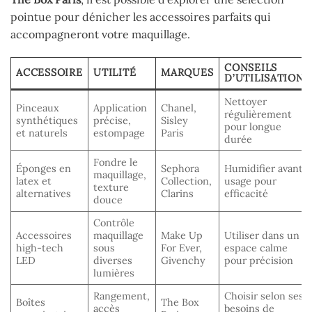
pointue pour dénicher les accessoires parfaits qui
accompagneront votre maquillage.
CONSEILS
ACCESSOIRE
UTILITÉ
MARQUES
D’UTILISATION
Nettoyer
Pinceaux
Application
Chanel,
régulièrement
synthétiques
précise,
Sisley
pour longue
et naturels
estompage
Paris
durée
Fondre le
Éponges en
Sephora
Humidifier avant
maquillage,
latex et
Collection,
usage pour
texture
alternatives
Clarins
efficacité
douce
Contrôle
Accessoires
maquillage
Make Up
Utiliser dans un
high-tech
sous
For Ever,
espace calme
LED
diverses
Givenchy
pour précision
lumières
Rangement,
Choisir selon ses
Boîtes
The Box
accès
besoins de