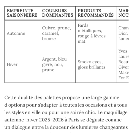
EMPREINTE
COULEURS
PRODUITS
MARQ
SAISONNIÈRE
DOMINANTES
RECOMMANDÉS
NOTE
Fards
Cuivre, prune,
Chanel
métalliques,
Automne
caramel,
Dior,
rouge à lèvres
bronze
Lancô
mat
Yves Sa
Lauren
Argent, bleu
Smoky eyes,
Beauté
Hiver
givré, noir,
gloss brillants
Givenc
prune
Make 
For Ev
Cette dualité des palettes propose une large gamme
d’options pour s’adapter à toutes les occasions et à tous
les styles en ville ou pour une soirée chic. Le maquillage
automne-hiver 2025–2026 à Paris se déguste comme
un dialogue entre la douceur des lumières changeantes