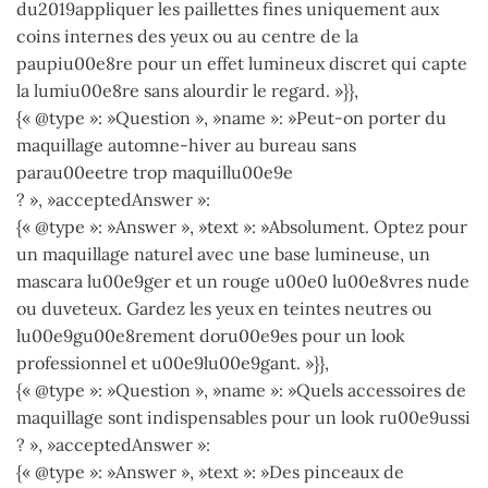
du2019appliquer les paillettes fines uniquement aux
coins internes des yeux ou au centre de la
paupiu00e8re pour un effet lumineux discret qui capte
la lumiu00e8re sans alourdir le regard. »}},
{« @type »: »Question », »name »: »Peut-on porter du
maquillage automne-hiver au bureau sans
parau00eetre trop maquillu00e9e
? », »acceptedAnswer »:
{« @type »: »Answer », »text »: »Absolument. Optez pour
un maquillage naturel avec une base lumineuse, un
mascara lu00e9ger et un rouge u00e0 lu00e8vres nude
ou duveteux. Gardez les yeux en teintes neutres ou
lu00e9gu00e8rement doru00e9es pour un look
professionnel et u00e9lu00e9gant. »}},
{« @type »: »Question », »name »: »Quels accessoires de
maquillage sont indispensables pour un look ru00e9ussi
? », »acceptedAnswer »:
{« @type »: »Answer », »text »: »Des pinceaux de