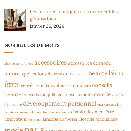
Les parfums iconiques qui traversent les
générations
janvier 26, 2026
NOS BULLES DE MOTS
accessoires
accessoires de mode
abonnement fitness
bien-
beauté
amour
applications de rencontre
basic fit
être
conseils
bien-être au travail
chauffeur privé paris
beauté
couple
conseils maquillage
conseils mode
création
développement personnel
d'entreprise
entrepreneuriat
habitudes bien-être
urbain
expérience fitness
financer un concept
innovation
langage corporel
lifestyle
maquillage
keep cool
paris
mode
relation