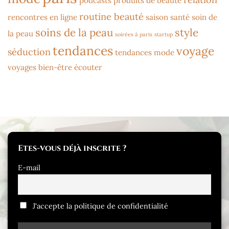
podcasts
produits de beauté
routine beauté
rencontres en ligne
saison
santé
soin de
soins de la peau
style
la peau
soirées à paris
startup
tendances
voyage
séduction
tendances mode
voyages bien-être
écouter
Etes-vous déjà inscrite ?
E-mail
J'accepte la politique de confidentialité