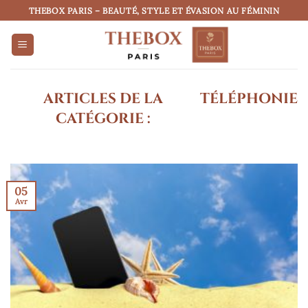
Passer
THEBOX PARIS – BEAUTÉ, STYLE ET ÉVASION AU FÉMININ
au
contenu
TÉLÉPHONIE
05
Avr